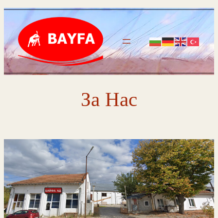
Към
съдържанието
За Нас