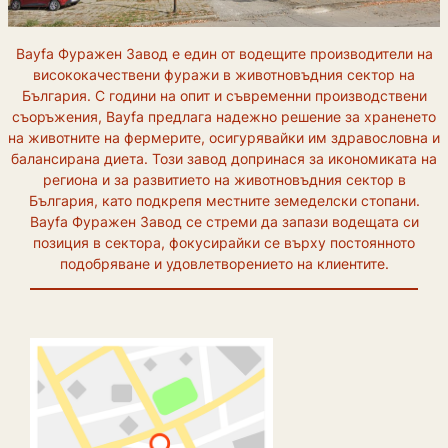
Bayfa Фуражен Завод е един от водещите производители на
висококачествени фуражи в животновъдния сектор на
България. С години на опит и съвременни производствени
съоръжения, Bayfa предлага надежно решение за храненето
на животните на фермерите, осигурявайки им здравословна и
балансирана диета. Този завод допринася за икономиката на
региона и за развитието на животновъдния сектор в
България, като подкрепя местните земеделски стопани.
Bayfa Фуражен Завод се стреми да запази водещата си
позиция в сектора, фокусирайки се върху постоянното
подобряване и удовлетворението на клиентите.