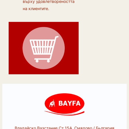
върху удовлетвореността
на клиентите.
Владайско Вазстание Ст 15А, Смядово / Бьлгария